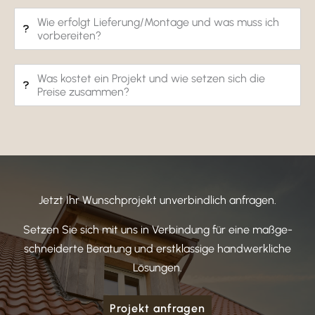
Wie erfolgt Lieferung/Montage und was muss ich
vorbe­reiten?
Was kostet ein Projekt und wie setzen sich die
Preise zusammen?
Jetzt Ihr Wunsch­pro­jekt unver­bind­lich anfragen.
Setzen Sie sich mit uns in Verbin­dung für eine maßge­
schnei­derte Bera­tung und erst­klas­sige hand­werk­liche
Lösungen.
Projekt anfragen