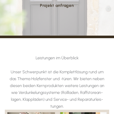
Projekt anfragen
Leis­tungen im Über­blick
Unser Schwer­punkt ist die Komplett­lö­sung rund um
das Thema Holz­fenster und ‑türen. Wir bieten neben
diesen beiden Kern­pro­dukten weitere Leis­tungen an
wie Verdun­ke­lungs­sys­teme (Roll­laden, Raffs­to­re­an­
lagen, Klapp­läden) und Service- und Repa­ra­tur­leis­
tungen.