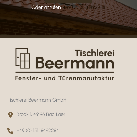
Oder anrufen:
+49 (0) 151 18492284
Tischlerei Beermann GmbH
Brook 1, 49196 Bad Laer
+49 (0) 151 18492284