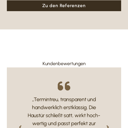
Zu den Refe­renzen
Kunden­be­wer­tungen
ust,
„Termin­treu, trans­pa­rent und
„Exz
om
hand­werk­lich erst­klassig. Die
na
lten
Haustür schließt satt, wirkt hoch­
Holz
wertig und passt perfekt zur
un