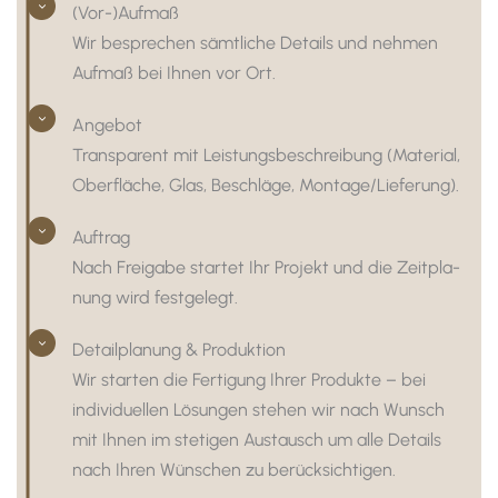
(Vor-)Aufmaß
Wir bespre­chen sämt­liche Details und nehmen
Aufmaß bei Ihnen vor Ort.
Angebot
Trans­pa­rent mit Leis­tungs­be­schrei­bung (Mate­rial,
Ober­fläche, Glas, Beschläge, Montage/Lieferung).
Auftrag
Nach Frei­gabe startet Ihr Projekt und die Zeit­pla­
nung wird fest­ge­legt.
Detail­pla­nung & Produk­tion
Wir starten die Ferti­gung Ihrer Produkte – bei
indi­vi­du­ellen Lösungen stehen wir nach Wunsch
mit Ihnen im stetigen Austausch um alle Details
nach Ihren Wünschen zu berück­sich­tigen.