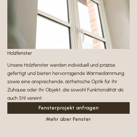
Holz­fenster
Unsere Holz­fenster werden indi­vi­duell und präzise
gefertigt und bieten hervor­ra­gende Wärme­däm­mung
sowie eine anspre­chende, ästhe­ti­sche Optik für Ihr
Zuhause oder Ihr Objekt, die sowohl Funk­tio­na­lität als
auch Stil vereint.
Fens­ter­pro­jekt anfragen
Mehr über Fenster